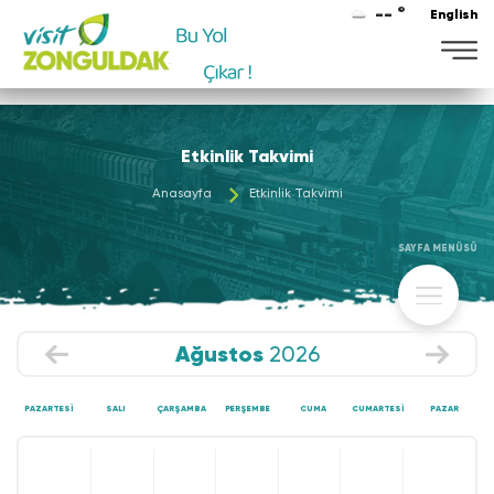
-- °
English
Etkinlik Takvimi
Anasayfa
Etkinlik Takvimi
SAYFA MENÜSÜ
Ağustos
2026
PAZARTESI
SALI
ÇARŞAMBA
PERŞEMBE
CUMA
CUMARTESI
PAZAR