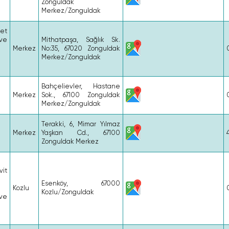
Zonguldak
Merkez/Zonguldak
et
ve
Mithatpaşa, Sağlık Sk.
Merkez
No:35, 67020 Zonguldak
Merkez/Zonguldak
Bahçelievler, Hastane
Merkez
Sok., 67100 Zonguldak
Merkez/Zonguldak
Terakki, 6, Mimar Yılmaz
Merkez
Yaşkan Cd., 67100
Zonguldak Merkez
vit
i
Esenköy, 67000
Kozlu
Kozlu/Zonguldak
ve