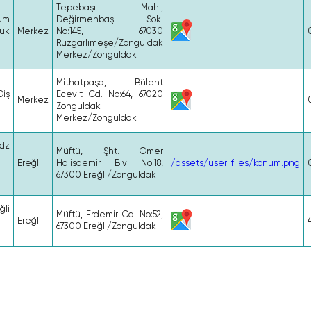
Tepebaşı Mah.,
um
Değirmenbaşı Sok.
uk
Merkez
No:145, 67030
Rüzgarlımeşe/Zonguldak
Merkez/Zonguldak
Mithatpaşa, Bülent
iş
Ecevit Cd. No:64, 67020
Merkez
Zonguldak
Merkez/Zonguldak
dz
Müftü, Şht. Ömer
Ereğli
Halisdemir Blv No:18,
/assets/user_files/konum.png
67300 Ereğli/Zonguldak
li
Müftü, Erdemir Cd. No:52,
Ereğli
67300 Ereğli/Zonguldak