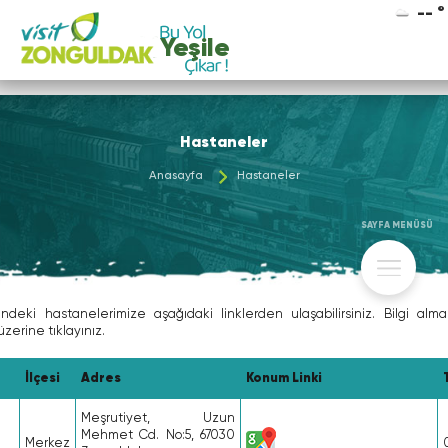
-- °
Yeşile
Hastaneler
Anasayfa
Hastaneler
SAYFA MENÜSÜ
indeki hastanelerimize aşağıdaki linklerden ulaşabilirsiniz. Bilgi alma
zerine tıklayınız.
İlçesi
Adres
Konum Linki
Meşrutiyet, Uzun
Mehmet Cd. No:5, 67030
Merkez