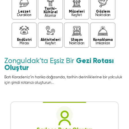
Tarihi-
Lezzet
Müzeleri
Gözlem
Kültürel
Durakları
Keşfet
Noktaları
Alanlar
Endüstri
Aktiviteleri
Ulaşım
Konaklama
Mirası
Keşfet
Noktaları
İmkanları
Zonguldak'ta Eşsiz Bir
Gezi Rotası
Oluştur
Batı Karadeniz'in harika doğasında, tarihin derinliklerine bir yolculuk
için şimdi rotanızı oluşturun...