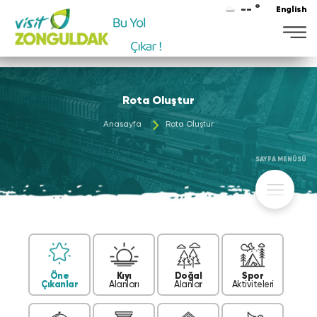
-- °
English
Maviye
Rota Oluştur
Anasayfa
Rota Oluştur
SAYFA MENÜSÜ
Öne
Kıyı
Doğal
Spor
Çıkanlar
Alanları
Alanlar
Aktiviteleri