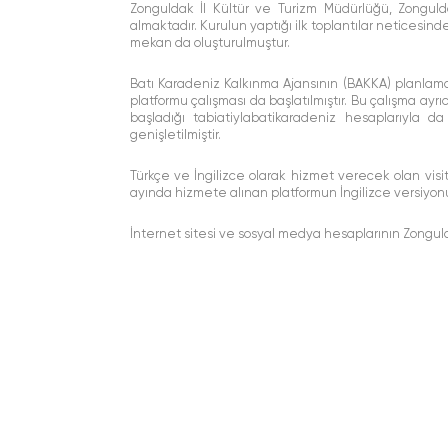
Zonguldak İl Kültür ve Turizm Müdürlüğü, Zonguld
almaktadır. Kurulun yaptığı ilk toplantılar neticesind
mekan da oluşturulmuştur.
Batı Karadeniz Kalkınma Ajansının (BAKKA) planlam
platformu çalışması da başlatılmıştır. Bu çalışma a
başladığı tabiatiylabatikaradeniz hesaplarıyla 
genişletilmiştir.
Türkçe ve İngilizce olarak hizmet verecek olan
vis
ayında hizmete alınan platformun İngilizce versiyonun
İnternet sitesi ve sosyal medya hesaplarının Zongul