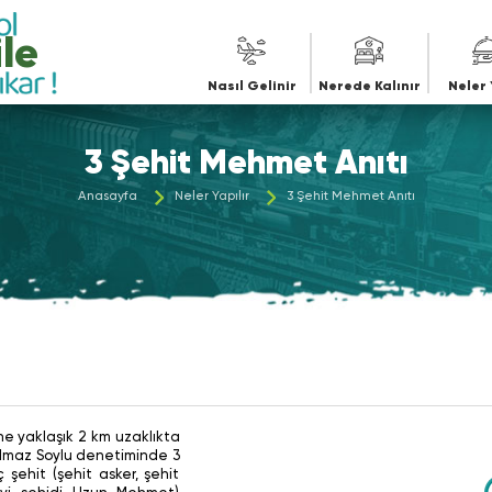
Nasıl Gelinir
Nerede Kalınır
Neler 
3 Şehit Mehmet Anıtı
Anasayfa
Neler Yapılır
3 Şehit Mehmet Anıtı
e yaklaşık 2 km uzaklıkta
 Yılmaz Soylu denetiminde 3
ç şehit (şehit asker, şehit