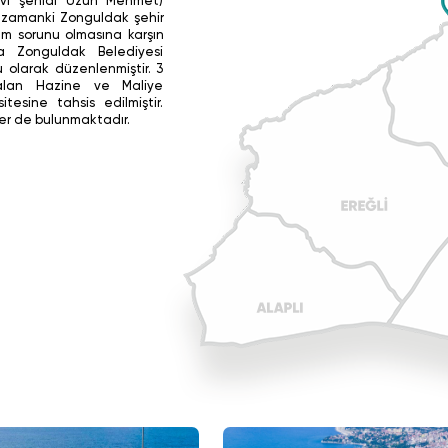
evi şehidi Uzun Mehmet)
o zamanki Zonguldak şehir
ım sorunu olmasına karşın
nda Zonguldak Belediyesi
u olarak düzenlenmiştir. 3
alan Hazine ve Maliye
tesine tahsis edilmiştir.
ler de bulunmaktadır.