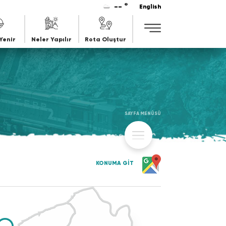
-- °
English
Yenir
Neler Yapılır
Rota Oluştur
SAYFA MENÜSÜ
KONUMA GİT