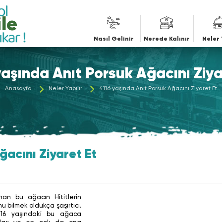
le
Nasıl Gelinir
Nerede Kalınır
Neler 
yaşında Anıt Porsuk Ağacını Ziya
Anasayfa
Neler Yapılır
4116 yaşında Anıt Porsuk Ağacını Ziyaret Et
ğacını Ziyaret Et
nan bu ağacın Hititlerin
u bilmek oldukça şaşırtıcı.
116 yaşındaki bu ağaca