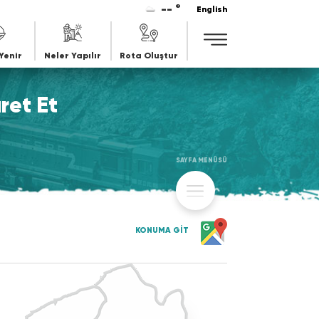
-- °
English
Yenir
Neler Yapılır
Rota Oluştur
ret Et
SAYFA MENÜSÜ
KONUMA GİT