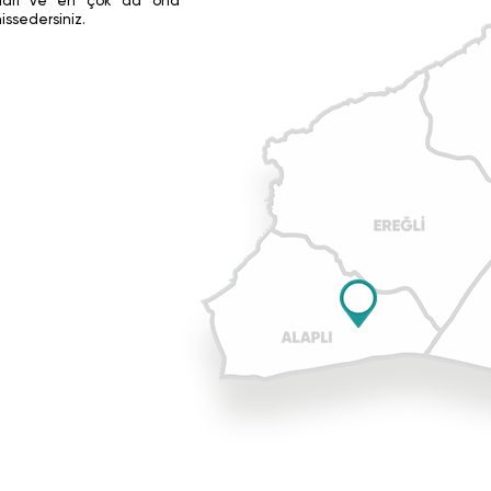
ıkları ve en çok da ona
ssedersiniz.