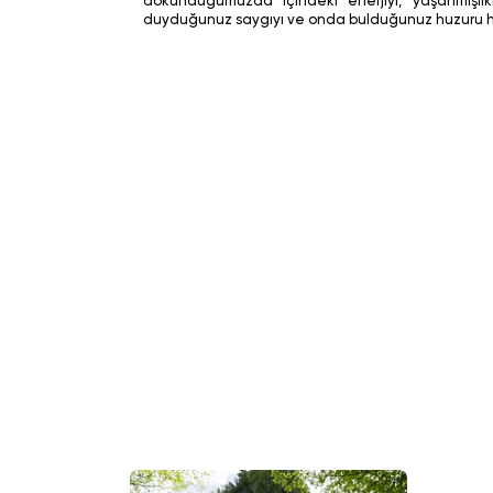
dokunduğumuzda içindeki enerjiyi, yaşanmışl
duyduğunuz saygıyı ve onda bulduğunuz huzuru hi