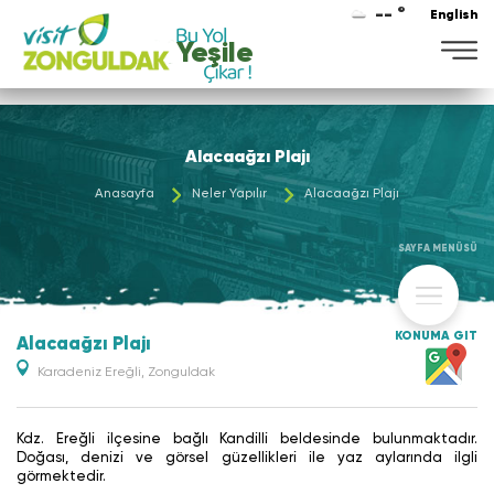
-- °
English
Yeşile
Alacaağzı Plajı
Anasayfa
Neler Yapılır
Alacaağzı Plajı
SAYFA MENÜSÜ
KONUMA GİT
Alacaağzı Plajı
Karadeniz Ereğli, Zonguldak
Kdz. Ereğli ilçesine bağlı Kandilli beldesinde bulunmaktadır.
Doğası, denizi ve görsel güzellikleri ile yaz aylarında ilgli
görmektedir.