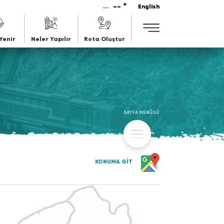
-- °
English
Yenir
Neler Yapılır
Rota Oluştur
SAYFA MENÜSÜ
KONUMA GİT