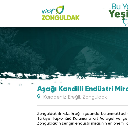
Aşağı Kandilli Endüstri Mir
Karadeniz Ereğli, Zonguldak
Zonguldak ili Kdz. Ereğli ilçesinde bulunmaktadır.
Türkiye Taşkömürü Kurumuna ait Varagel ve çevr
Zonguldak’ın zengin endüstri mirasının en önemli 