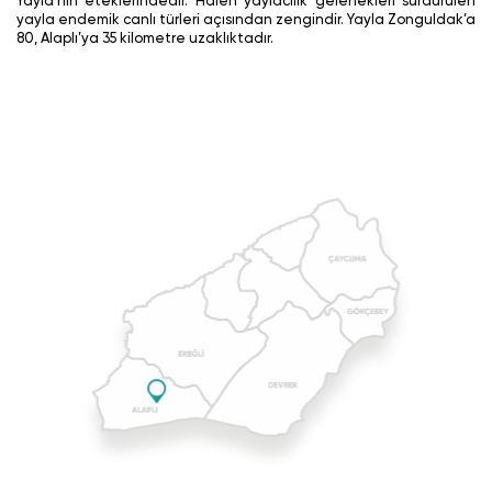
Yayla’nın eteklerindedir. Halen yaylacılık gelenekleri sürdürülen
yayla endemik canlı türleri açısından zengindir. Yayla Zonguldak’a
80, Alaplı’ya 35 kilometre uzaklıktadır.