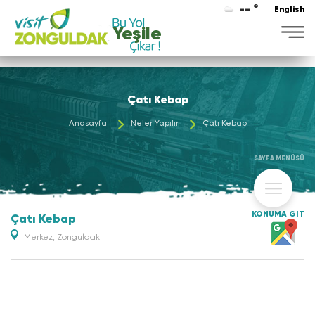
-- °
English
Yeşile
Çatı Kebap
Anasayfa
Neler Yapılır
Çatı Kebap
SAYFA MENÜSÜ
KONUMA GİT
Çatı Kebap
Merkez, Zonguldak