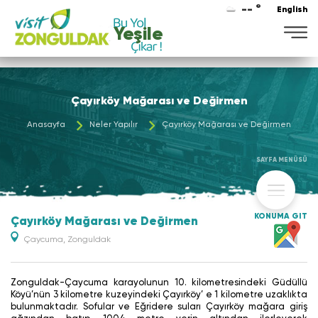
-- °
English
Yeşile
Çayırköy Mağarası ve Değirmen
Anasayfa
Neler Yapılır
Çayırköy Mağarası ve Değirmen
SAYFA MENÜSÜ
KONUMA GİT
Çayırköy Mağarası ve Değirmen
Çaycuma, Zonguldak
Zonguldak-Çaycuma karayolunun 10. kilometresindeki Güdüllü
Köyü’nün 3 kilometre kuzeyindeki Çayırköy’ e 1 kilometre uzaklıkta
bulunmaktadır. Sofular ve Eğridere suları Çayırköy mağara giriş