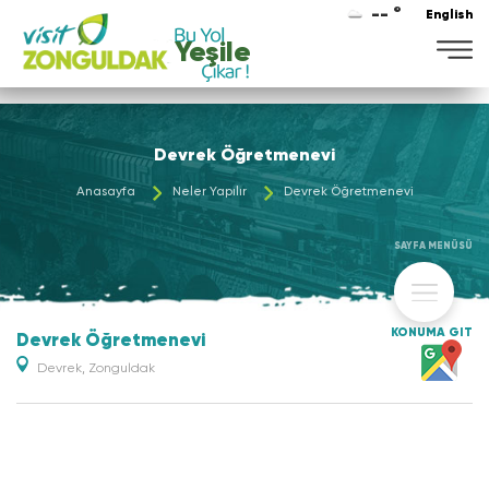
-- °
English
Yeşile
Devrek Öğretmenevi
Anasayfa
Neler Yapılır
Devrek Öğretmenevi
SAYFA MENÜSÜ
KONUMA GİT
Devrek Öğretmenevi
Devrek, Zonguldak