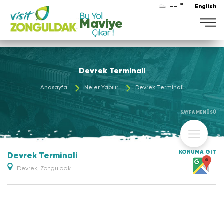
-- °
English
Maviye
Devrek Terminali
Anasayfa
Neler Yapılır
Devrek Terminali
SAYFA MENÜSÜ
KONUMA GİT
Devrek Terminali
Devrek, Zonguldak