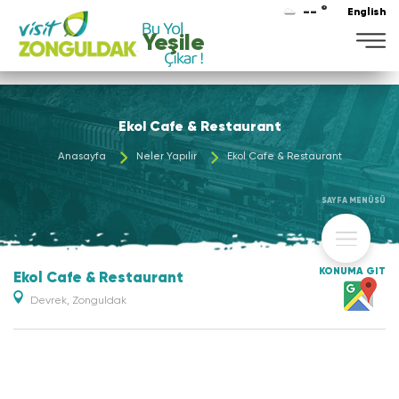
-- °
English
Yeşile
Ekol Cafe & Restaurant
Anasayfa
Neler Yapılır
Ekol Cafe & Restaurant
SAYFA MENÜSÜ
KONUMA GİT
Ekol Cafe & Restaurant
Devrek, Zonguldak