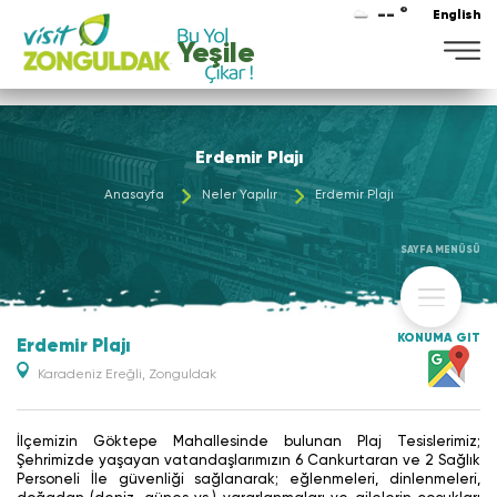
-- °
English
Yeşile
Erdemir Plajı
Anasayfa
Neler Yapılır
Erdemir Plajı
SAYFA MENÜSÜ
KONUMA GİT
Erdemir Plajı
Karadeniz Ereğli, Zonguldak
İlçemizin Göktepe Mahallesinde bulunan Plaj Tesislerimiz;
Şehrimizde yaşayan vatandaşlarımızın 6 Cankurtaran ve 2 Sağlık
Personeli İle güvenliği sağlanarak; eğlenmeleri, dinlenmeleri,