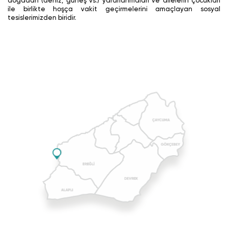
doğadan (deniz, güneş vs.) yararlanmaları ve ailelerin çocukları
ile birlikte hoşça vakit geçirmelerini amaçlayan sosyal
tesislerimizden biridir.