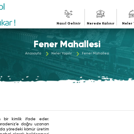
iye
Nasıl Gelinir
Nerede Kalınır
Neler 
Fener Mahallesi
Anasayfa
Neler Yapılır
Fener Mahallesi
 bir kimlik ifade eder.
aradeniz’e doğru uzanan
ında yöredeki kömür üretim