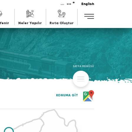
-- °
English
Yenir
Neler Yapılır
Rota Oluştur
SAYFA MENÜSÜ
KONUMA GİT