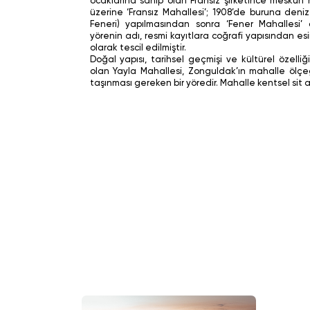
ocaklarına sahip olan Fransız şirketince meskun 
üzerine ‘Fransız Mahallesi’; 1908’de buruna deni
Feneri) yapılmasından sonra ‘Fener Mahallesi’ 
yörenin adı, resmi kayıtlara coğrafi yapısından es
olarak tescil edilmiştir.
Doğal yapısı, tarihsel geçmişi ve kültürel özelliğiy
olan Yayla Mahallesi, Zonguldak’ın mahalle ölç
taşınması gereken bir yöredir. Mahalle kentsel sit ala