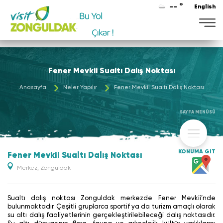
-- °
English
Maviye
Fener Mevkii Sualtı Dalış Noktası
Anasayfa
Neler Yapılır
Fener Mevkii Sualtı Dalış Noktası
SAYFA MENÜSÜ
KONUMA GİT
Fener Mevkii Sualtı Dalış Noktası
Merkez, Zonguldak
Sualtı dalış noktası Zonguldak merkezde Fener Mevkii’nde
bulunmaktadır. Çeşitli gruplarca sportif ya da turizm amaçlı olarak
su altı dalış faaliyetlerinin gerçekleştirilebileceği dalış noktasıdır.