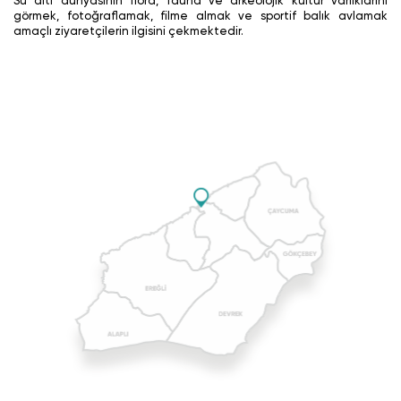
Su altı dünyasının flora, fauna ve arkeolojik kültür varlıklarını
görmek, fotoğraflamak, filme almak ve sportif balık avlamak
amaçlı ziyaretçilerin ilgisini çekmektedir.