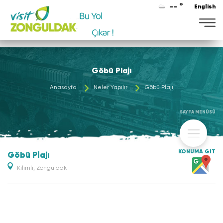
-- °
English
Göbü Plajı
Anasayfa
Neler Yapılır
Göbü Plajı
SAYFA MENÜSÜ
KONUMA GİT
Göbü Plajı
Kilimli, Zonguldak