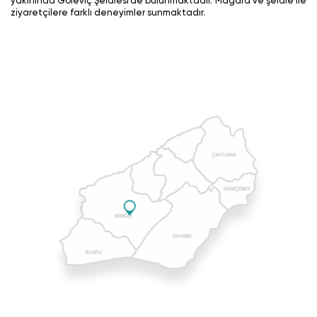
yakınında Göleviç Şelalesi’de bulunmaktadır. Mağara ve şelale ile
ziyaretçilere farklı deneyimler sunmaktadır.