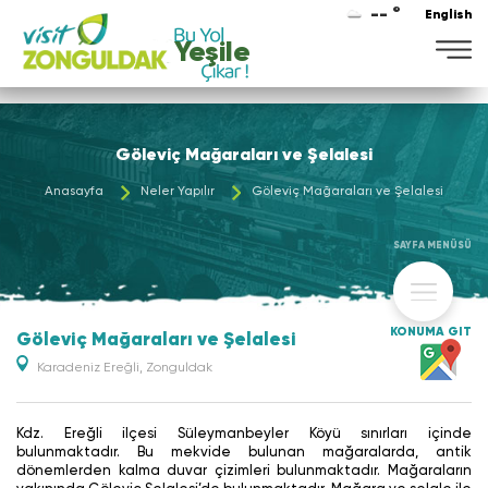
-- °
English
Yeşile
Göleviç Mağaraları ve Şelalesi
Anasayfa
Neler Yapılır
Göleviç Mağaraları ve Şelalesi
SAYFA MENÜSÜ
KONUMA GİT
Göleviç Mağaraları ve Şelalesi
Karadeniz Ereğli, Zonguldak
Kdz. Ereğli ilçesi Süleymanbeyler Köyü sınırları içinde
bulunmaktadır. Bu mekvide bulunan mağaralarda, antik
dönemlerden kalma duvar çizimleri bulunmaktadır. Mağaraların