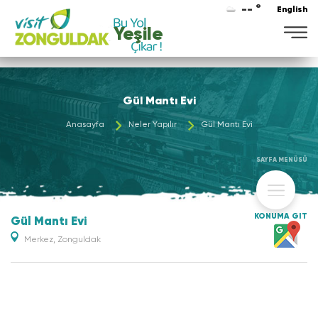
-- °
English
Yeşile
Gül Mantı Evi
Anasayfa
Neler Yapılır
Gül Mantı Evi
SAYFA MENÜSÜ
KONUMA GİT
Gül Mantı Evi
Merkez, Zonguldak