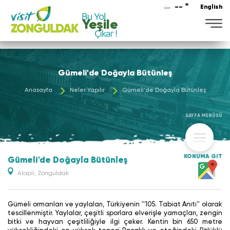
-- °
English
Yeşile
Gümeli'de Doğayla Bütünleş
Anasayfa
Neler Yapılır
Gümeli'de Doğayla Bütünleş
SAYFA MENÜSÜ
KONUMA GİT
Gümeli'de Doğayla Bütünleş
Alaplı, Zonguldak
Gümeli ormanları ve yaylaları, Türkiyenin ''105. Tabiat Anıtı'' olarak
tescillenmiştir. Yaylalar, çeşitli sporlara elverişle yamaçları, zengin
bitki ve hayvan çeşitliliğiyle ilgi çeker. Kentin bin 650 metre