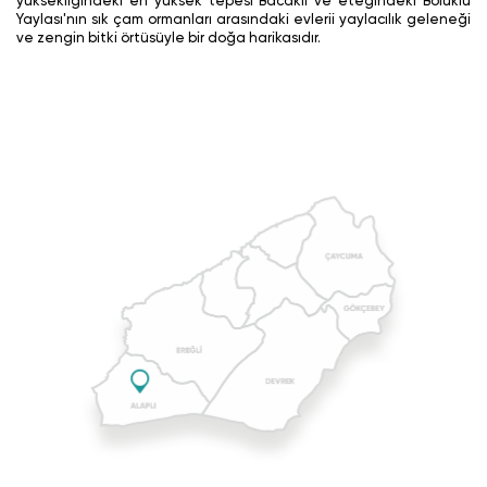
yüksekliğindeki en yüksek tepesi Bacaklı ve eteğindeki Bölüklü
Yaylası'nın sık çam ormanları arasındaki evlerii yaylacılık geleneği
ve zengin bitki örtüsüyle bir doğa harikasıdır.