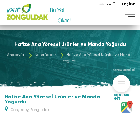
-- °
English
Maviye
Hafize Ana Yöresel Ürünler ve Manda Yoğurdu
Anasayfa
Neler Yapılır
Hafize Ana Yöresel Ürünler ve Manda
Yoğurdu
SAYFA MENÜSÜ
KONUMA
Hafize Ana Yöresel Ürünler ve Manda
GİT
Yoğurdu
Gökçebey, Zonguldak