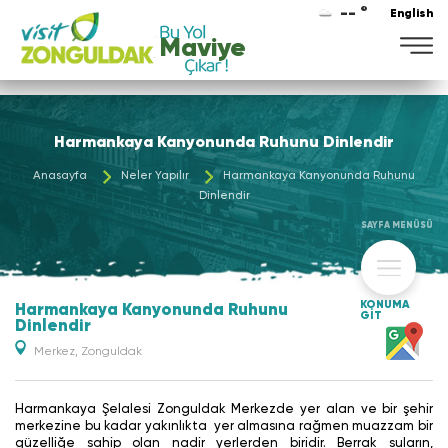
-- °
English
Maviye
Harmankaya Kanyonunda Ruhunu Dinlendir
Anasayfa
Neler Yapılır
Harmankaya Kanyonunda Ruhunu
Dinlendir
SAYFA MENÜSÜ
KONUMA
Harmankaya Kanyonunda Ruhunu
GİT
Dinlendir
Merkez, Zonguldak
Harmankaya Şelalesi Zonguldak Merkezde yer alan ve bir şehir
merkezine bu kadar yakınlıkta yer almasına rağmen muazzam bir
güzelliğe sahip olan nadir yerlerden biridir. Berrak suların,