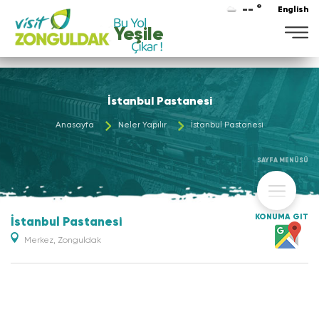
-- °
English
Yeşile
İstanbul Pastanesi
Anasayfa
Neler Yapılır
İstanbul Pastanesi
SAYFA MENÜSÜ
KONUMA GİT
İstanbul Pastanesi
Merkez, Zonguldak