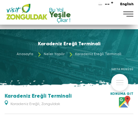
-- °
English
Yeşile
Karadeniz Ereğli Terminali
Anasayfa
Neler Yapılır
Karadeniz Ereğli Terminali
SAYFA MENÜSÜ
KONUMA GİT
Karadeniz Ereğli Terminali
Karadeniz Ereğli, Zonguldak