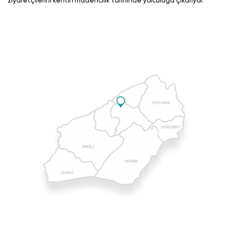
ziyaretçilerini kentin madencilik tarihinde yolculuğa çıkarıyor.