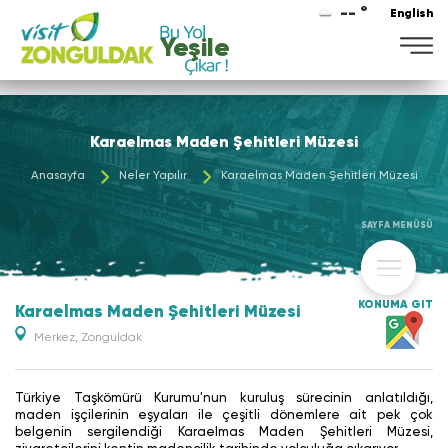
-- °
English
Karaelmas Maden Şehitleri Müzesi
Anasayfa
Neler Yapılır
Karaelmas Maden Şehitleri Müzesi
SAYFA MENÜSÜ
KONUMA GİT
Karaelmas Maden Şehitleri Müzesi
Merkez, Zonguldak
Türkiye Taşkömürü Kurumu'nun kuruluş sürecinin anlatıldığı,
maden işçilerinin eşyaları ile çeşitli dönemlere ait pek çok
belgenin sergilendiği Karaelmas Maden Şehitleri Müzesi,