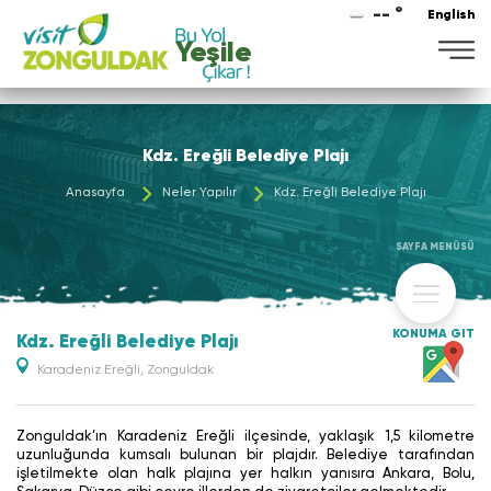
-- °
English
Yeşile
Kdz. Ereğli Belediye Plajı
Anasayfa
Neler Yapılır
Kdz. Ereğli Belediye Plajı
SAYFA MENÜSÜ
KONUMA GİT
Kdz. Ereğli Belediye Plajı
Karadeniz Ereğli, Zonguldak
Zonguldak’ın Karadeniz Ereğli ilçesinde, yaklaşık 1,5 kilometre
uzunluğunda kumsalı bulunan bir plajdır. Belediye tarafından
işletilmekte olan halk plajına yer halkın yanısıra Ankara, Bolu,