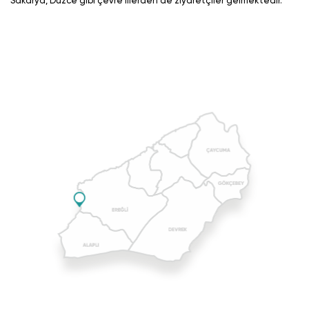
Sakarya, Düzce gibi çevre illerden de ziyaretçiler gelmektedir.