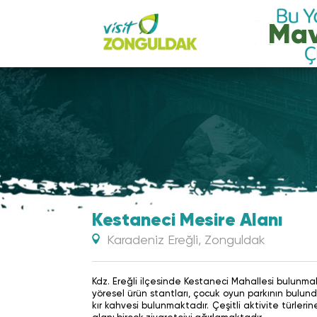
Mav
Kestaneci Mesire Alanı
Karadeniz Ereğli, Zonguldak
Kdz. Ereğli ilçesinde Kestaneci Mahallesi bulunm
yöresel ürün stantları, çocuk oyun parkının bulun
kır kahvesi bulunmaktadır. Çeşitli aktivite türler