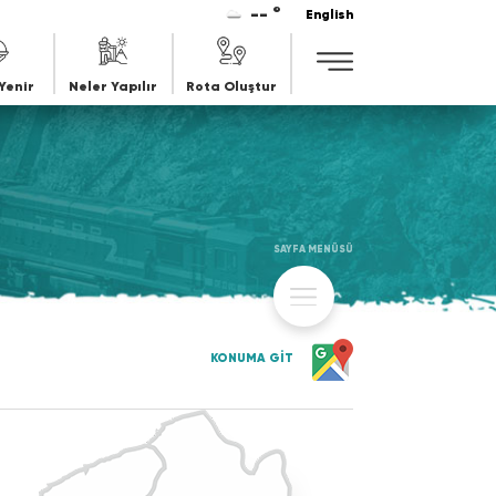
-- °
English
Yenir
Neler Yapılır
Rota Oluştur
SAYFA MENÜSÜ
KONUMA GİT