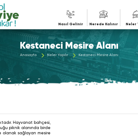
iye
Nasıl Gelinir
Nerede Kalınır
Neler 
Kestaneci Mesire Alanı
Anasayfa
Neler Yapılır
Kestaneci Mesire Alanı
aktadır. Hayvanat bahçesi,
duğu piknik alanında birde
ine olanak sağlayan mesire