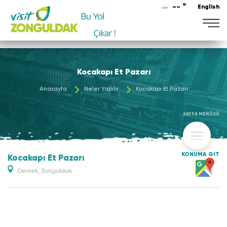
-- °
English
Maviye
Kocakapı Et Pazarı
Anasayfa
Neler Yapılır
Kocakapı Et Pazarı
SAYFA MENÜSÜ
KONUMA GİT
Kocakapı Et Pazarı
Devrek, Zonguldak