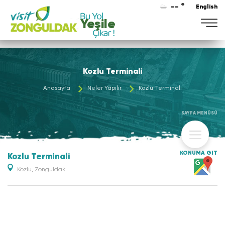
-- °
English
Yeşile
Kozlu Terminali
Anasayfa
Neler Yapılır
Kozlu Terminali
SAYFA MENÜSÜ
KONUMA GİT
Kozlu Terminali
Kozlu, Zonguldak