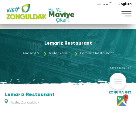
-- °
English
Maviye
Lemariz Restaurant
Anasayfa
Neler Yapılır
Lemariz Restaurant
SAYFA MENÜSÜ
KONUMA GİT
Lemariz Restaurant
Kozlu, Zonguldak