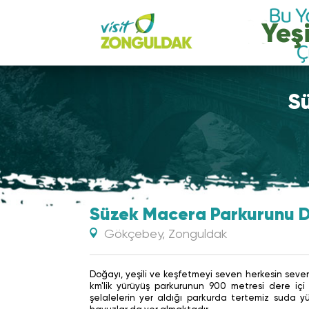
S
Süzek Macera Parkurunu 
Gökçebey, Zonguldak
Doğayı, yeşili ve keşfetmeyi seven herkesin seve
km'lik yürüyüş parkurunun 900 metresi dere içi y
şelalelerin yer aldığı parkurda tertemiz suda 