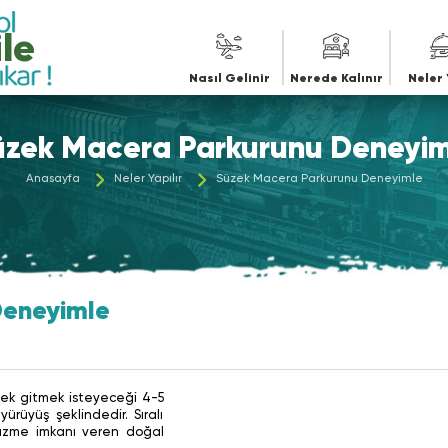
Nasıl Gelinir
Nerede Kalınır
Neler 
üzek Macera Parkurunu Deneyim
Anasayfa
Neler Yapılır
Süzek Macera Parkurunu Deneyimle
Deneyimle
rek gitmek isteyeceği 4-5
ürüyüş şeklindedir. Sıralı
yüzme imkanı veren doğal