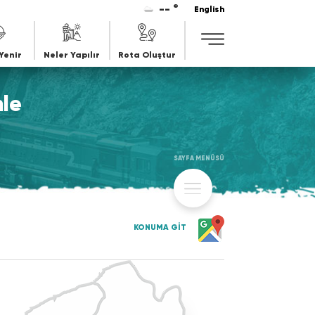
-- °
English
Mav
Yenir
Neler Yapılır
Rota Oluştur
le
SAYFA MENÜSÜ
KONUMA GİT