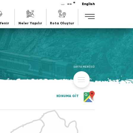
-- °
English
Yenir
Neler Yapılır
Rota Oluştur
SAYFA MENÜSÜ
KONUMA GİT