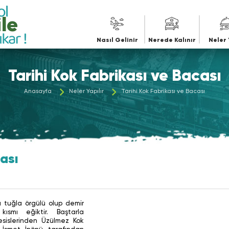
le
Nasıl Gelinir
Nerede Kalınır
Neler 
Tarihi Kok Fabrikası ve Bacası
Anasayfa
Neler Yapılır
Tarihi Kok Fabrikası ve Bacası
cası
a tuğla örgülü olup demir
 kısmı eğiktir. Baştarla
tesislerinden Üzülmez Kok