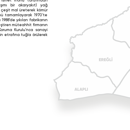
nı İsmet İnönü tarafından
ışımı bir akaryakıt) yağ
2 çeşit mal üreterek kömür
ünü tamamlayarak 1970’te
 1988’de yıkılan fabrikanın
eştiren müteahhit firmanın
ı Koruma Kurulu’nca sanayi
in etrafına tuğla örülerek