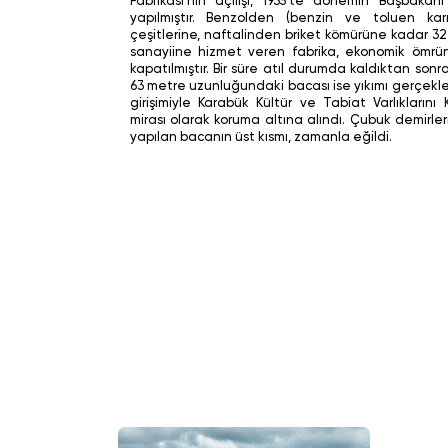
Fabrikası’nın açılışı, 1935’te dönemin Başbaka
yapılmıştır. Benzolden (benzin ve toluen kar
çeşitlerine, naftalinden briket kömürüne kadar 3
sanayiine hizmet veren fabrika, ekonomik ömr
kapatılmıştır. Bir süre atıl durumda kaldıktan sonra
63 metre uzunluğundaki bacası ise yıkımı gerçekl
girişimiyle Karabük Kültür ve Tabiat Varlıkların
mirası olarak koruma altına alındı. Çubuk demirler
yapılan bacanın üst kısmı, zamanla eğildi.