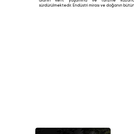
alanın kent yaşamına ve turizme kazandır
sürdürülmektedir. Endüstri mirası ve doğanın bütünle