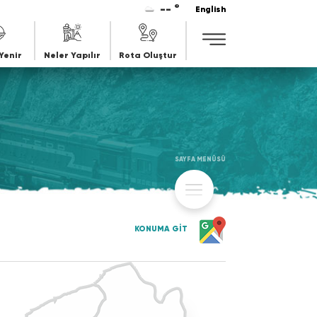
-- °
English
Yenir
Neler Yapılır
Rota Oluştur
SAYFA MENÜSÜ
KONUMA GİT