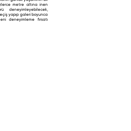
lerce metre altına inen
örü deneyimleyebilecek,
çiş yapıp galeri boyunca
eni deneyimleme fırsatı