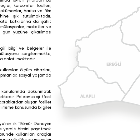
ında 1840'lı yıllardan bu
er, karbonifer fosilleri,
okümanlar, harita ve film
hine ışık tutulmaktadır.
ata katkılarına da şahit
imülasyonlar, maketler ve
 gün yüzüne çıkarılması
gili bilgi ve belgeler ile
ülasyonu sergilenmekte,
a anlatılmaktadır.
ullanılan ölçüm cihazları,
ekipmanlar, sosyal yaşamda
i konularında dokunmatik
ktedir. Paleontoloji (fosil
apraklardan oluşan fosiller
lirleme konusunda bilgiler
ye'nin ilk ''Kömür Deneyim
e yeraltı hissini yaşatmak
töründe kullanılan araçlar
ncinin günlük yaşamının bir