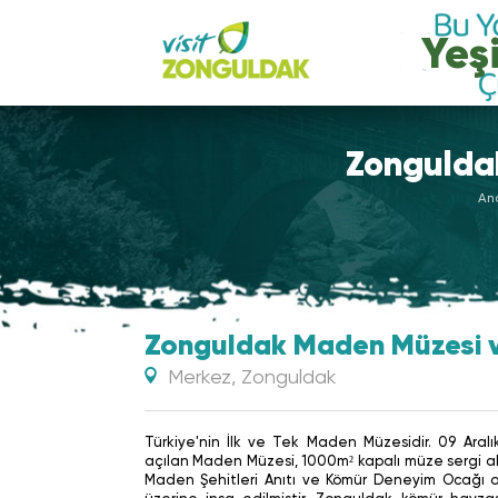
Mav
Zongulda
An
Zonguldak Maden Müzesi 
Merkez, Zonguldak
Türkiye'nin İlk ve Tek Maden Müzesidir. 09 Aralı
açılan Maden Müzesi, 1000
m² kapalı müze sergi al
Maden Şehitleri Anıtı ve Kömür Deneyim Ocağı