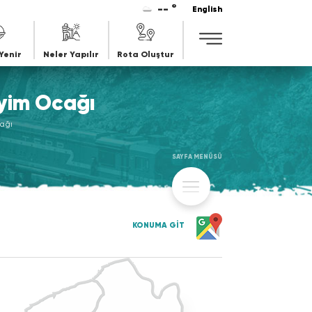
-- °
English
Yenir
Neler Yapılır
Rota Oluştur
yim Ocağı
ağı
SAYFA MENÜSÜ
KONUMA GİT