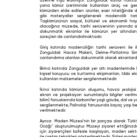
üzerine inşa edilmiştir. Zonguldak kömür havzas
yana kömür üretiminde kullanılan araç ve gereçl
kömürden elde edilen ürünler, eser niteliğinde d
gibi materyaller sergilenerek madencilik tari
Taşkömürünün sosyal, kültürel ve ekonomik hay
olacağınız müzede, tarihi serüveninin yanında s
dokunmatik ekranlar ile kömürün yer altından
süreçleri de canlandırılmaktadır.
Giriş katında madenciliğin tarihi serüveni ile il
Zonguldak Havza Maketi, Delme-Patlatma Sim
canlandırma alanları dokunmatik olarak ekranlard
Birinci katında Zonguldak yer altı madenlerinde k
kişisel koruyucu ve kurtarma ekipmanları, tıbbi 
kullanılan malzemeler sergilenmektedir.
İkinci katında kömürün oluşumu, havza jeolojis
ekran ve projeksiyon sunumlarıyla bilgiler verilme
bilim) fanuslarında karbonifer yaşlı gövde, dal ve y
sergilenmekte, Palinoloji fanusunda kayaç yaşı be
verilmektedir.
Ayrıca Maden Müzesi'nin bir parçası olarak Türki
Ocağı'' oluşturulmuştur. Müzeyi ziyaret ettiğinizd
için ziyaretçileri kafesle karşılayan, maden sek
ile üretim teknikleri gösterilmektedir. Sizleri made