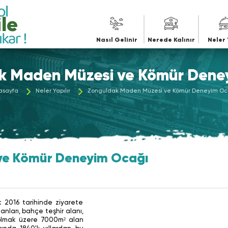
iye
Nasıl Gelinir
Nerede Kalınır
Neler 
k Maden Müzesi ve Kömür Dene
asayfa
Neler Yapılır
Zonguldak Maden Müzesi ve Kömür Deneyim Oc
ve Kömür Deneyim Ocağı
k 2016 tarihinde ziyarete
anları, bahçe teşhir alanı,
 olmak üzere 7000m² alan