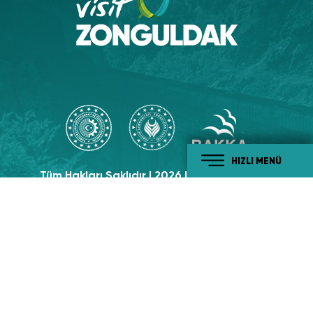
HIZLI MENÜ
Tüm Hakları Saklıdır | 2026 | Visit Zonguldak
Sosyal Medyada
Takip Edin!
#tabiatiylabatikaradeniz