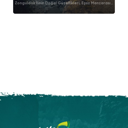
Zonguldak İlinin Doğal Güzellikleri, Eşsiz Manzarası...