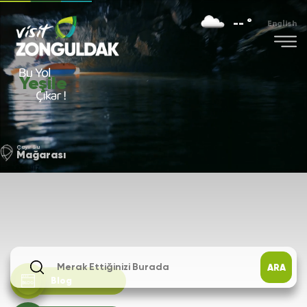
-- °
English
Yeşile
Çayır Su
Mağarası
ARA
Blog