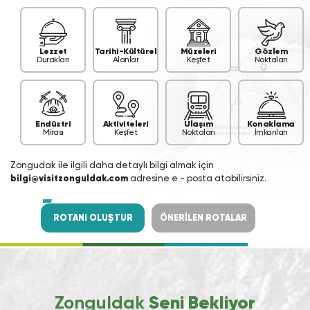
Lezzet
Tarihi-Kültürel
Müzeleri
Gözlem
Durakları
Alanlar
Keşfet
Noktaları
Endüstri
Aktiviteleri
Ulaşım
Konaklama
Mirası
Keşfet
Noktaları
İmkanları
Zongudak ile ilgili daha detaylı bilgi almak için
bilgi@visitzonguldak.com
adresine e - posta atabilirsiniz.
ROTANI OLUŞTUR
ÖNERİLEN ROTALAR
Zonguldak
Seni Bekliyor