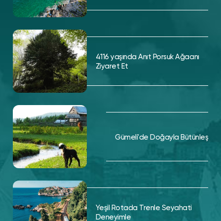
4116 yaşında Anıt Porsuk Ağacını
Ziyaret Et
Gümeli'de Doğayla Bütünleş
Yeşil Rotada Trenle Seyahati
Deneyimle