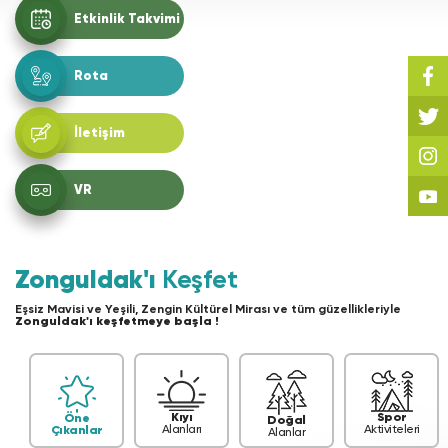
Etkinlik Takvimi
Rota
İletişim
VR
Zonguldak'ı
Keşfet
Eşsiz Mavisi ve Yeşili, Zengin Kültürel Mirası ve tüm güzellikleriyle
Zonguldak'ı keşfetmeye başla !
Kıyı
Spor
Öne
Doğal
Alanları
Aktiviteleri
Çıkanlar
Alanlar